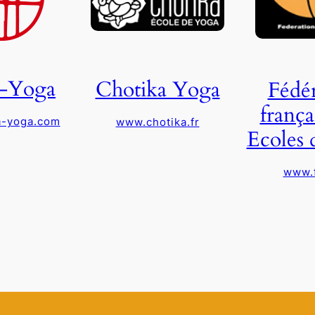
-Yoga
Chotika Yoga
Fédér
frança
-yoga.com
www.chotika.fr
Ecoles 
www.f