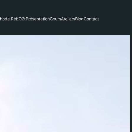
hode RébO2t
Présentation
Cours
Ateliers
Blog
Contact