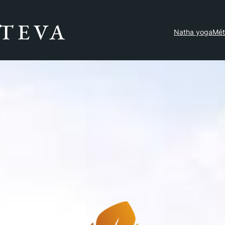
Natha yoga
Mét